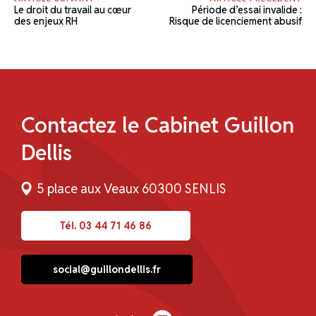
Le droit du travail au cœur
Période d’essai invalide :
des enjeux RH
Risque de licenciement abusif
Contactez le Cabinet Guillon
Dellis
5 place aux Veaux 60300 SENLIS
Tél. 03 44 71 46 86
social@guillondellis.fr