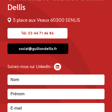
Dellis
5 place aux Veaux 60300 SENLIS
Tél. 03 44 71 46 86
social@guillondellis.fr
Suivez-nous sur LinkedIn :