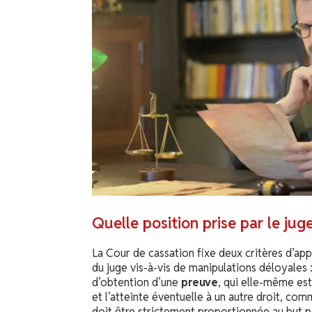
Quelle position prise par le jug
La Cour de cassation fixe deux critères d’app
du juge vis-à-vis de manipulations déloyales 
d’obtention d’une
preuve
, qui elle-même est 
et l’atteinte éventuelle à un autre droit, co
doit être strictement proportionnée au but p