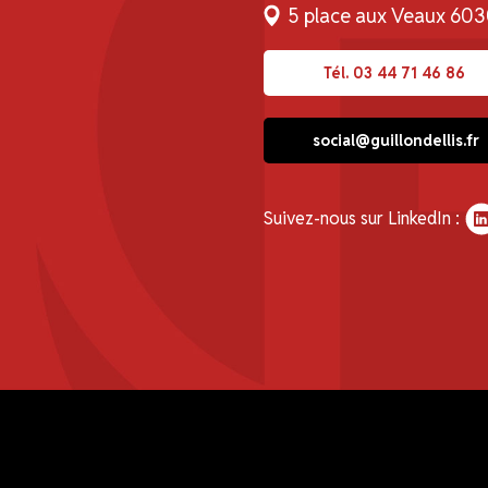
5 place aux Veaux 60
Tél. 03 44 71 46 86
social@guillondellis.fr
Suivez-nous sur LinkedIn :