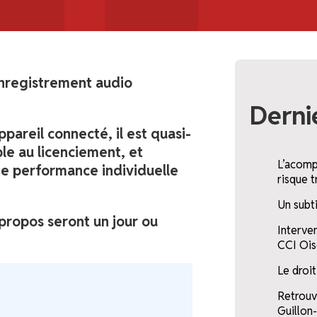
’enregistrement audio
Dernie
pareil connecté, il est quasi-
le au licenciement, et
L’acompt
de performance individuelle
risque t
Un subt
 propos seront un jour ou
Interve
CCI Ois
Le droi
Retrouv
Guillon-