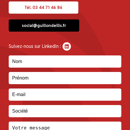
Tél. 03 44 71 46 86
social@guillondellis.fr
Suivez-nous sur LinkedIn :